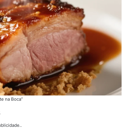
te na Boca”
s
blicidade..