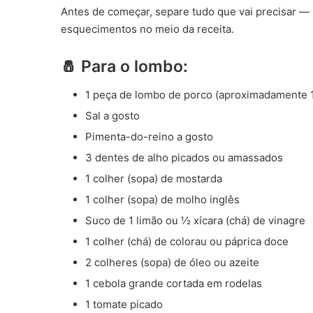
Antes de começar, separe tudo que vai precisar — i
esquecimentos no meio da receita.
🧂 Para o lombo:
1 peça de lombo de porco (aproximadamente 1
Sal a gosto
Pimenta-do-reino a gosto
3 dentes de alho picados ou amassados
1 colher (sopa) de mostarda
1 colher (sopa) de molho inglês
Suco de 1 limão ou ½ xícara (chá) de vinagre
1 colher (chá) de colorau ou páprica doce
2 colheres (sopa) de óleo ou azeite
1 cebola grande cortada em rodelas
1 tomate picado