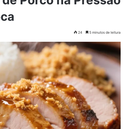
 de Porco na Pressão
oca
24
5 minutos de leitura