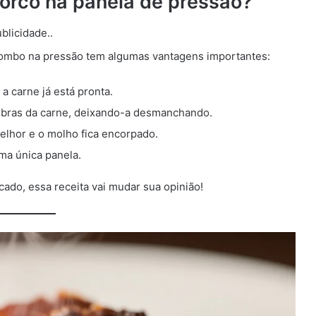
porco na panela de pressão?
blicidade..
lombo na pressão tem algumas vantagens importantes:
a carne já está pronta.
fibras da carne, deixando-a desmanchando.
lhor e o molho fica encorpado.
ma única panela.
ado, essa receita vai mudar sua opinião!