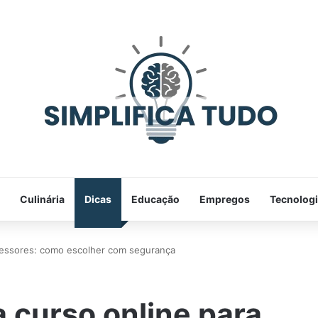
Culinária
Dicas
Educação
Empregos
Tecnolog
ofessores: como escolher com segurança
 curso online para