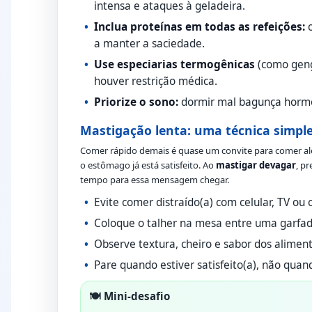
intensa e ataques à geladeira.
Inclua proteínas em todas as refeições:
o
a manter a saciedade.
Use especiarias termogênicas
(como geng
houver restrição médica.
Priorize o sono:
dormir mal bagunça hormôn
Mastigação lenta: uma técnica simpl
Comer rápido demais é quase um convite para comer al
o estômago já está satisfeito. Ao
mastigar devagar
, p
tempo para essa mensagem chegar.
Evite comer distraído(a) com celular, TV ou
Coloque o talher na mesa entre uma garfad
Observe textura, cheiro e sabor dos aliment
Pare quando estiver satisfeito(a), não quand
🍽️ Mini-desafio