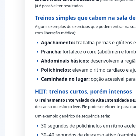
já é possível ter resultados.
Treinos simples que cabem na sala de
Alguns exemplos de exercícios que podem entrar na sua r
com liberação médica):
Agachamento:
trabalha pernas e glúteos e
Prancha:
fortalece o core (abdômen e lomb
Abdominais básicos:
desenvolvem a região
Polichinelos:
elevam o ritmo cardíaco e aj
Caminhada no lugar:
opção acessível par
HIIT: treinos curtos, porém intensos
O
Treinamento Intervalado de Alta Intensidade (HI
descanso ou esforço leve. Ele pode ser eficiente para
Um exemplo genérico de sequência seria:
30 segundos de polichinelos em ritmo acele
30–40 segundos de descanso ativo (caminh