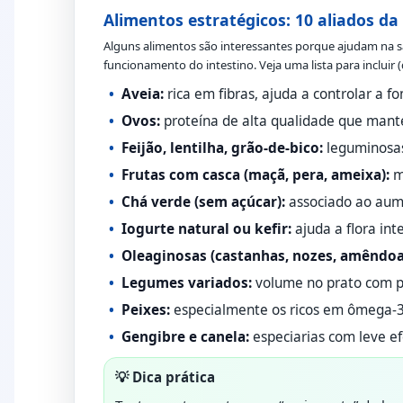
Alimentos estratégicos: 10 aliados d
Alguns alimentos são interessantes porque ajudam na 
funcionamento do intestino. Veja uma lista para incluir (
Aveia:
rica em fibras, ajuda a controlar a f
Ovos:
proteína de alta qualidade que mant
Feijão, lentilha, grão-de-bico:
leguminosas 
Frutas com casca (maçã, pera, ameixa):
m
Chá verde (sem açúcar):
associado ao aume
Iogurte natural ou kefir:
ajuda a flora int
Oleaginosas (castanhas, nozes, amêndoa
Legumes variados:
volume no prato com pou
Peixes:
especialmente os ricos em ômega-3
Gengibre e canela:
especiarias com leve ef
💡 Dica prática