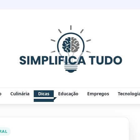
o
Culinária
Dicas
Educação
Empregos
Tecnologi
RAL