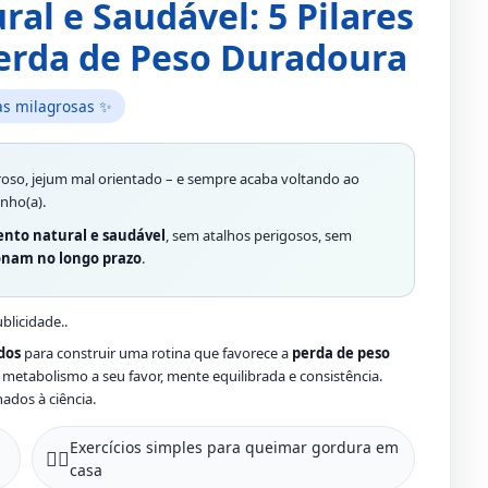
l e Saudável: 5 Pilares
erda de Peso Duradoura
as milagrosas ✨
roso, jejum mal orientado – e sempre acaba voltando ao
nho(a).
nto natural e saudável
, sem atalhos perigosos, sem
onam no longo prazo
.
blicidade..
dos
para construir uma rotina que favorece a
perda de peso
 metabolismo a seu favor, mente equilibrada e consistência.
ados à ciência.
Exercícios simples para queimar gordura em
🏃‍♀️
casa