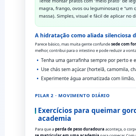
Tente montar pratos com “meio prato” de leg
magra, frango, ovos ou leguminosas) e “um q
massa). Simples, visual e fácil de aplicar no d
A hidratação como aliada silenciosa
Parece básico, mas muita gente confunde
sede com f
melhor, contribui para o intestino e pode reduzir a vont
Tenha uma garrafinha sempre por perto e es
Use chás sem açúcar (hortelã, camomila, chá
Experimente água aromatizada com limão, p
PILAR 2 · MOVIMENTO DIÁRIO
Exercícios para queimar gor
academia
Para que a
perda de peso duradoura
aconteça, o corpo
se matricular em uma academia
para começar. Com p