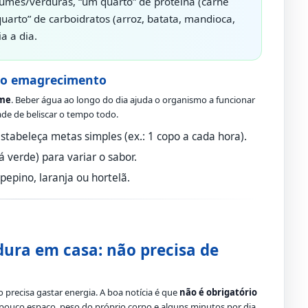
umes/verduras, “um quarto” de proteína (carne
uarto” de carboidratos (arroz, batata, mandioca,
ia a dia.
 do emagrecimento
ome
. Beber água ao longo do dia ajuda o organismo a funcionar
ade de beliscar o tempo todo.
tabeleça metas simples (ex.: 1 copo a cada hora).
 verde) para variar o sabor.
epino, laranja ou hortelã.
dura em casa: não precisa de
 precisa gastar energia. A boa notícia é que
não é obrigatório
ouco espaço, peso do próprio corpo e alguns minutos por dia,