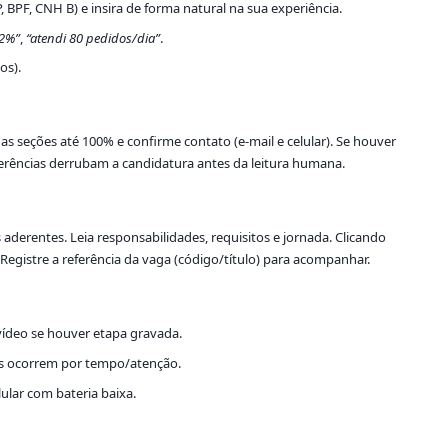
, BPF, CNH B) e insira de forma natural na sua experiência.
12%”
,
“atendi 80 pedidos/dia”
.
os).
s seções até 100% e confirme contato (e-mail e celular). Se houver
oerências derrubam a candidatura antes da leitura humana.
aderentes. Leia responsabilidades, requisitos e jornada. Clicando
 Registre a referência da vaga (código/título) para acompanhar.
vídeo se houver etapa gravada.
ros ocorrem por tempo/atenção.
lular com bateria baixa.