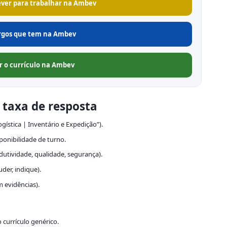
ver para trabalhar na Ambev
argos que tem na Ambev
 o currículo na Ambev
 taxa de resposta
gística | Inventário e Expedição”).
sponibilidade de turno.
dutividade, qualidade, segurança).
der, indique).
m evidências).
currículo genérico.