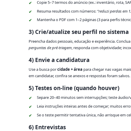
Copie 5–7 termos do anúncio (ex.: inventário, rota, SAP
Resuma resultados com números:
“reduzi perdas em 
Mantenha o PDF com 1–2 páginas (3 para perfis técnic
3) Crie/atualize seu perfil no sistema
Preencha dados pessoais, educação e experiência. Conclua a
perguntas de pré-triagem
, responda com objetividade; inc
4) Envie a candidatura
Use a busca por
cidade + área
para chegar nas vagas mais 
em candidatar, confira se anexos e respostas foram salvos.
5) Testes on-line (quando houver)
Separe 20–40 minutos sem interrupções; teste áudio/
Leia instruções inteiras antes de começar; muitos er
Se o teste permitir tentativa única, não arrisque em ce
6) Entrevistas