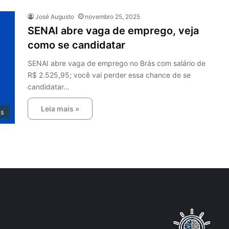
José Augusto
novembro 25, 2025
SENAI abre vaga de emprego, veja
como se candidatar
SENAI abre vaga de emprego no Brás com salário de
R$ 2.525,95; você vai perder essa chance de se
candidatar…
Leia mais »
os