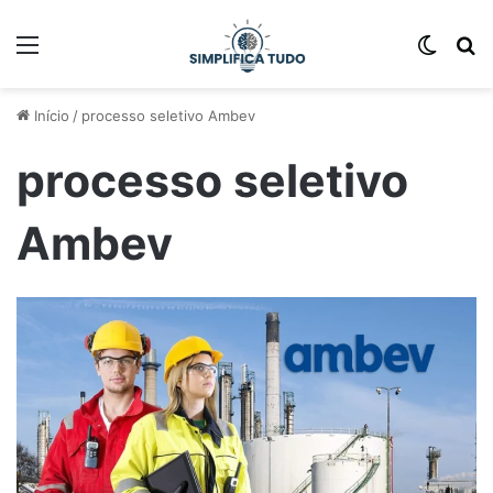
Início
/
processo seletivo Ambev
processo seletivo
Ambev