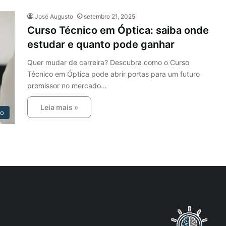
José Augusto
setembro 21, 2025
Curso Técnico em Óptica: saiba onde
estudar e quanto pode ganhar
Quer mudar de carreira? Descubra como o Curso
Técnico em Óptica pode abrir portas para um futuro
promissor no mercado…
Leia mais »
ão