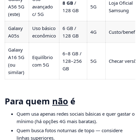
8 GB
/
Loja Oficial
A56 5G
avançado
5G
128 GB
Samsung
(este)
c/ 5G
Galaxy
Uso básico
6 GB /
4G
Custo/benefíc
A05s
econômico
128 GB
Galaxy
6–8 GB /
A16 5G
Equilíbrio
128–256
5G
Checar versõe
(ou
com 5G
GB
similar)
Para quem
não
é
Quem usa apenas redes sociais básicas e quer gastar o
mínimo (há opções 4G mais baratas).
Quem busca fotos noturnas de topo — considere
linhas superiores.