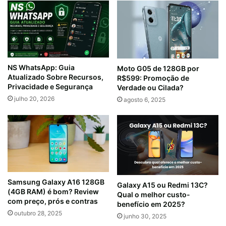
NS WhatsApp: Guia
Moto G05 de 128GB por
Atualizado Sobre Recursos,
R$599: Promoção de
Privacidade e Segurança
Verdade ou Cilada?
julho 20, 2026
agosto 6, 2025
Samsung Galaxy A16 128GB
Galaxy A15 ou Redmi 13C?
(4GB RAM) é bom? Review
Qual o melhor custo-
com preço, prós e contras
benefício em 2025?
outubro 28, 2025
junho 30, 2025